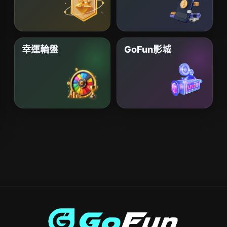
常友善。
無論你是看過直播、聽過朋友提起德撲，還是第一次嘗試，只要
會基本操作，就能直接參與遊戲。
🌟 特色一：操作簡單易懂
房間明確標示底注，選擇適合自己的盲注即可開玩
按鈕介面直覺化，「跟注、加注、棄牌」一目瞭然
🌟 特色二：無壓力學習環境
遊戲節奏適中，不強制操作時間
可觀戰他人對局，邊看邊學習打法