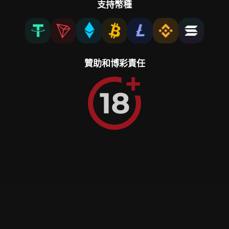
🔹 遊戲流程：
玩家獲得 2 張手牌
公共牌依序發出：翻牌 Flop（3 張）、轉牌 Turn（1
張）、河牌 River（1 張）
每個發牌階段之間可選擇下注、加注或棄牌
最終攤牌，牌型最強者贏得底池
🃏 德州撲克牌型大小（強→弱）
牌型名稱
組合說明
皇家同花順
同花色且順序為 A~10
同花順
同花色且五張連號