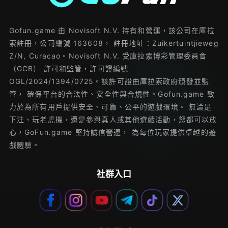
Kpoker 德州撲克絕對是娛樂城玩家最棒的德
撲系統
🔰 德州撲克快速入門教學
德州撲克（Texas Hold’em）是一種比拼組合牌型與下注策略的撲
克牌遊戲。每局開始後，玩家會獲得兩張手牌，搭配桌面上依序
開出的五張公共牌，組合出最佳的五張牌型與其他玩家比拼大
小。